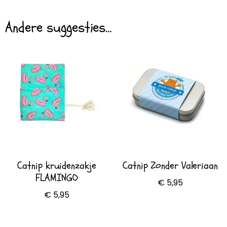
Andere suggesties…
Catnip kruidenzakje
Catnip Zonder Valeriaan
FLAMINGO
€
5,95
€
5,95
Toevoegen aan
Opties selecteren
winkelwagen