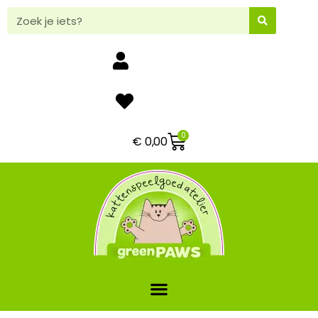
0
€
0,00