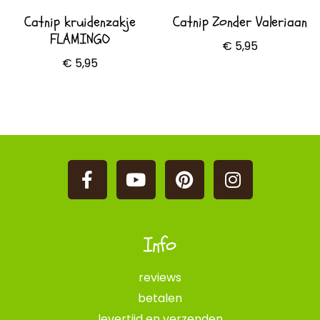
Catnip kruidenzakje
Catnip Zonder Valeriaan
FLAMINGO
€
5,95
€
5,95
Toevoegen aan
Opties selecteren
winkelwagen
Info
reviews
betalen
levertijd en verzenden