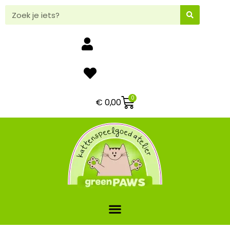
0
€
0,00