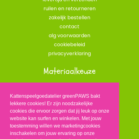
ruilen en retourneren
zakelijk bestellen
contact
alg voorwaarden
cookiebeleid
privacyverklaring
Materiaalkeuze
opvulmateriaal
onze stofkeuze
Kattenspeelgoedatelier greenPAWS bakt
catnip kruiden
lekkere cookies! Er zijn noodzakelijke
cookies die ervoor zorgen dat jij leuk op onze
BLOG
website kan surfen en winkelen. Met jouw
toestemming willen we marketingcookies
inschakelen om jouw ervaring op onze