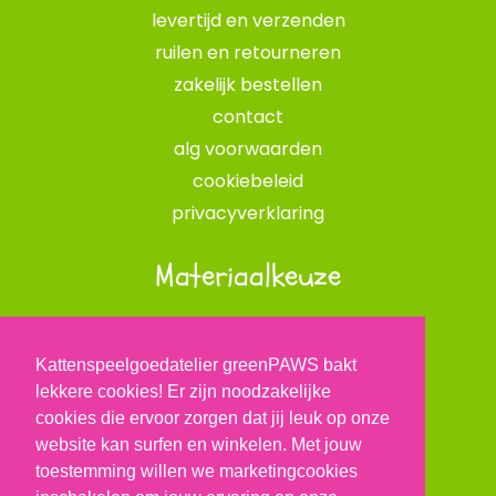
levertijd en verzenden
ruilen en retourneren
zakelijk bestellen
contact
alg voorwaarden
cookiebeleid
privacyverklaring
Materiaalkeuze
opvulmateriaal
onze stofkeuze
Kattenspeelgoedatelier greenPAWS bakt
catnip kruiden
lekkere cookies! Er zijn noodzakelijke
cookies die ervoor zorgen dat jij leuk op onze
BLOG
website kan surfen en winkelen. Met jouw
toestemming willen we marketingcookies