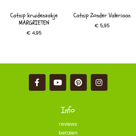
Catnip kruidenzakje
Catnip Zonder Valeriaan
MARGRIETEN
€
5,95
€
4,95
Toevoegen aan
Opties selecteren
winkelwagen
Info
reviews
betalen