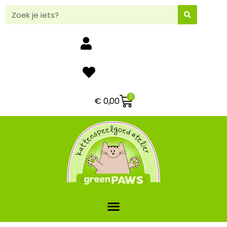
0
€
0,00