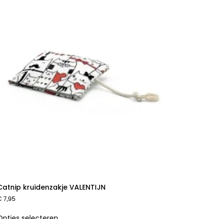
Catnip kruidenzakje VALENTIJN
€
7,95
Opties selecteren