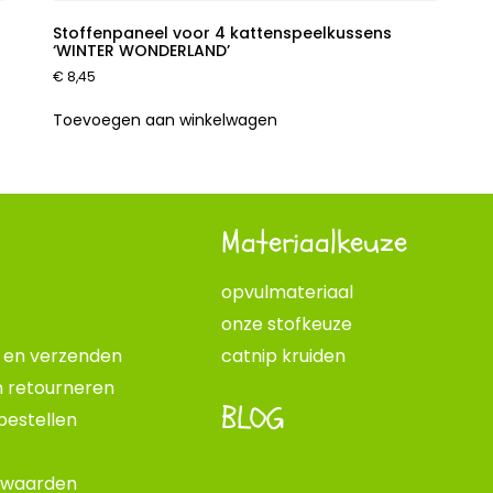
Stoffenpaneel voor 4 kattenspeelkussens
‘WINTER WONDERLAND’
€
8,45
Toevoegen aan winkelwagen
Materiaalkeuze
opvulmateriaal
onze stofkeuze
d en verzenden
catnip kruiden
n retourneren
BLOG
 bestellen
rwaarden