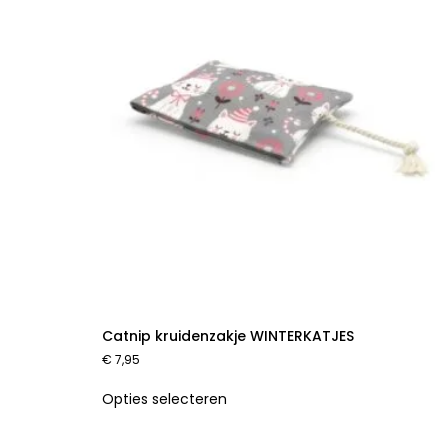
Catnip kruidenzakje WINTERKATJES
€
7,95
Opties selecteren