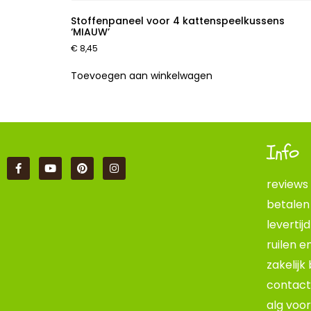
Stoffenpaneel voor 4 kattenspeelkussens
‘MIAUW’
€
8,45
Toevoegen aan winkelwagen
Info
reviews
betalen
levertij
ruilen e
zakelijk
contact
alg voo