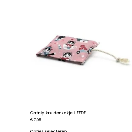
Catnip kruidenzakje LIEFDE
€
7,95
Opties selecteren