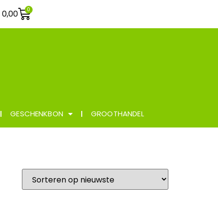
0
€
0,00
GESCHENKBON
GROOTHANDEL