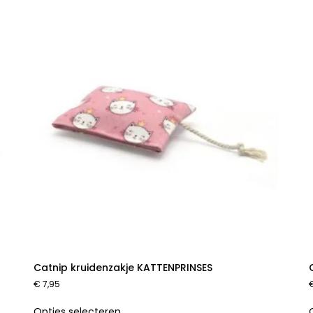
Catnip kruidenzakje KATTENPRINSES
€
7,95
Opties selecteren