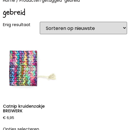
Home
/ Producten getagged “gebreid”
gebreid
Enig resultaat
Catnip kruidenzakje
BREIWERK
€
6,95
Opties selecteren