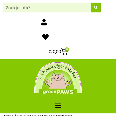
0
€
0,00