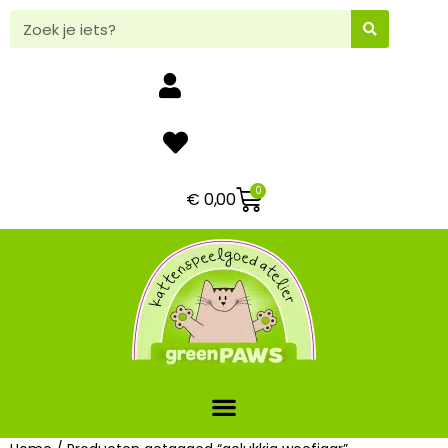
0
€
0,00