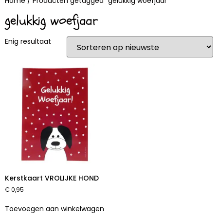
Home
/ Producten getagged “gelukkig woefjaar”
gelukkig woefjaar
Enig resultaat
Kerstkaart VROLIJKE HOND
€
0,95
Toevoegen aan winkelwagen