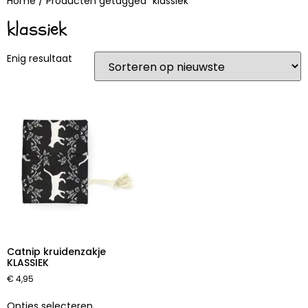
Home
/ Producten getagged “klassiek”
klassiek
Enig resultaat
Catnip kruidenzakje
KLASSIEK
€
4,95
Opties selecteren