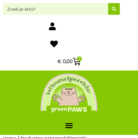
0
€
0,00