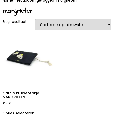
Home
/ Producten getagged “margrieten”
margrieten
Enig resultaat
Catnip kruidenzakje
MARGRIETEN
€
4,95
Opties selecteren