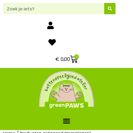
0
€
0,00