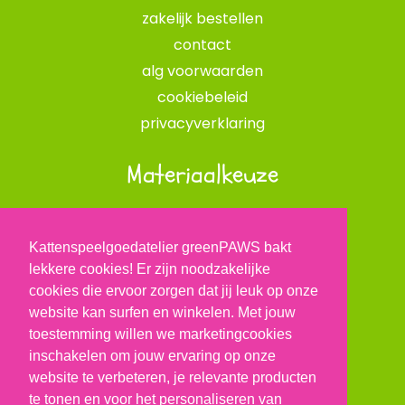
zakelijk bestellen
contact
alg voorwaarden
cookiebeleid
privacyverklaring
Materiaalkeuze
opvulmateriaal
onze stofkeuze
Kattenspeelgoedatelier greenPAWS bakt
catnip kruiden
lekkere cookies! Er zijn noodzakelijke
cookies die ervoor zorgen dat jij leuk op onze
BLOG
website kan surfen en winkelen. Met jouw
toestemming willen we marketingcookies
inschakelen om jouw ervaring op onze
website te verbeteren, je relevante producten
greenPAWS
te tonen en voor het personaliseren van