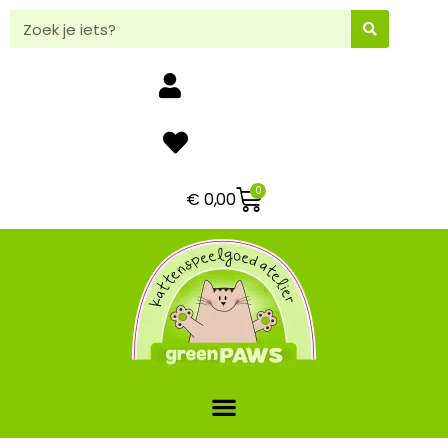
0
€
0,00