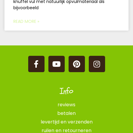
knuffel vul met natuurlijk opvulmateriaal als
bijvoorbeeld
READ MORE »
Info
reviews
betalen
levertijd en verzenden
ruilen en retourneren